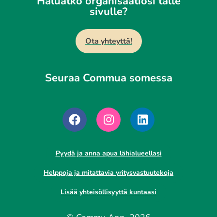
Haluatko organisaatiosi tälle
sivulle?
Ota yhteyttä!
Seuraa Commua somessa
Pyydä ja anna apua lähialueellasi
Helppoja ja mitattavia yritysvastuutekoja
Lisää yhteisöllisyyttä kuntaasi