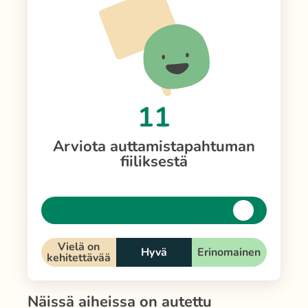
11
Arviota auttamistapahtuman
fiiliksestä
Vielä on
Hyvä
Erinomainen
kehitettävää
Näissä aiheissa on autettu