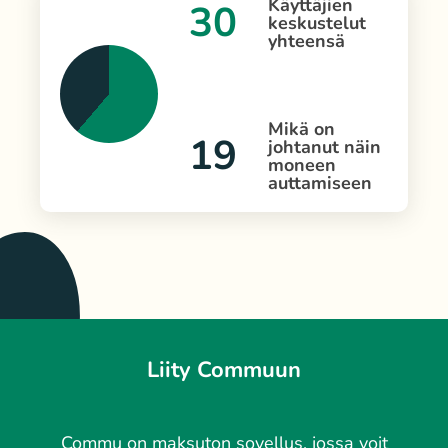
Käyttäjien
30
keskustelut
yhteensä
Mikä on
19
johtanut näin
moneen
auttamiseen
Liity Commuun
Commu on maksuton sovellus, jossa voit