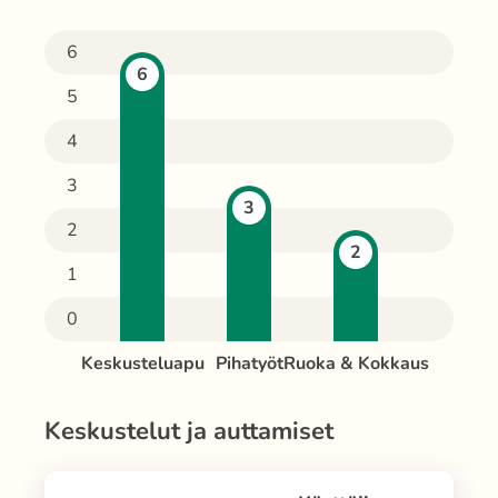
6
6
5
4
3
3
2
2
1
0
Keskusteluapu
Pihatyöt
Ruoka & Kokkaus
Keskustelut ja auttamiset