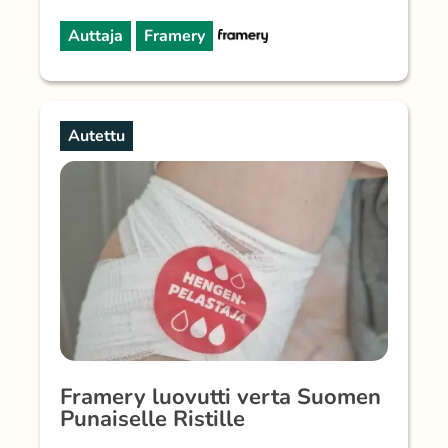
Auttaja
Framery
Autettu
Framery luovutti verta Suomen
Punaiselle Ristille