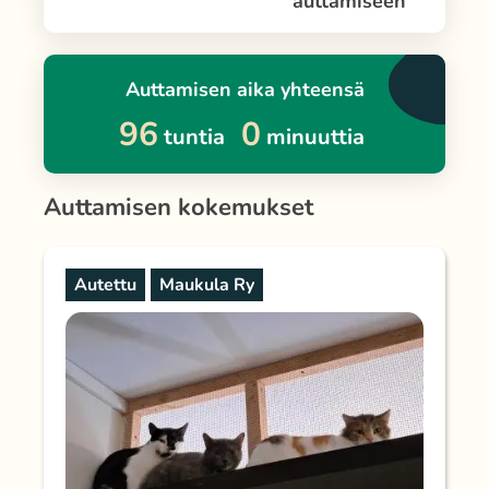
auttamiseen
Auttamisen aika yhteensä
96
0
tuntia
minuuttia
Auttamisen kokemukset
Autettu
Maukula Ry