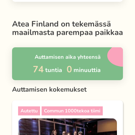
Atea Finland
on tekemässä
maailmasta parempaa paikkaa
Auttamisen aika yhteensä
74
0
tuntia
minuuttia
Auttamisen kokemukset
Autettu
Commun 1000tekoa tiimi