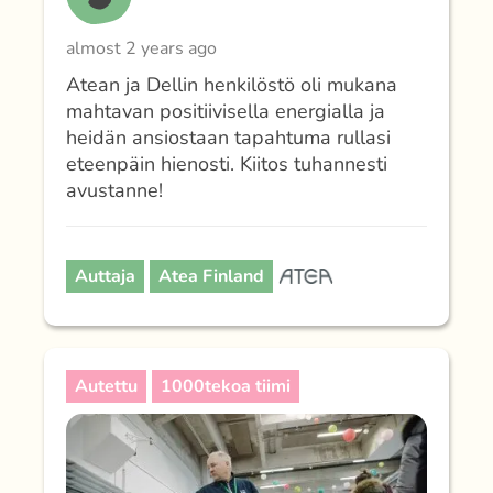
almost 2 years ago
Atean ja Dellin henkilöstö oli mukana
mahtavan positiivisella energialla ja
heidän ansiostaan tapahtuma rullasi
eteenpäin hienosti. Kiitos tuhannesti
avustanne!
Auttaja
Atea Finland
Autettu
1000tekoa tiimi