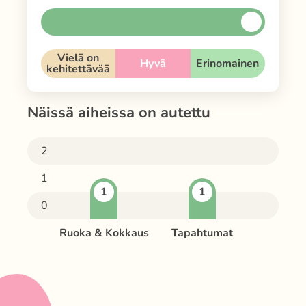
Vielä on
Hyvä
Erinomainen
kehitettävää
Näissä aiheissa on autettu
2
1
1
1
0
Ruoka & Kokkaus
Tapahtumat