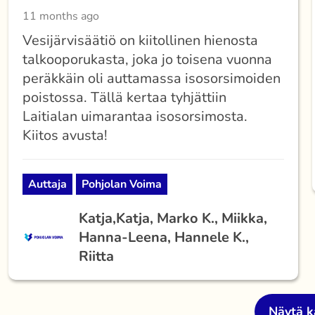
11 months ago
Vesijärvisäätiö on kiitollinen hienosta
talkooporukasta, joka jo toisena vuonna
peräkkäin oli auttamassa isosorsimoiden
poistossa. Tällä kertaa tyhjättiin
Laitialan uimarantaa isosorsimosta.
Kiitos avusta!
Auttaja
Pohjolan Voima
Katja,
Katja, Marko K., Miikka,
Hanna-Leena, Hannele K.,
Riitta
Näytä k