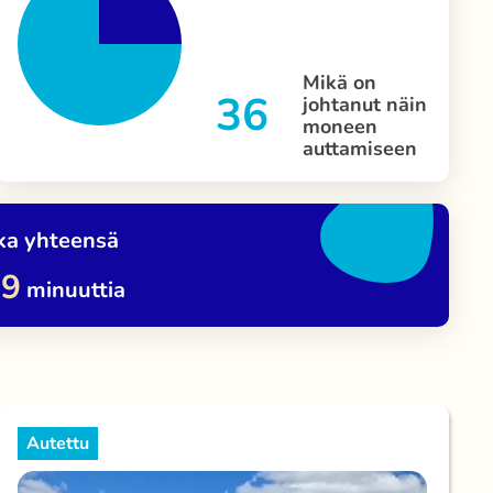
Mikä on
36
johtanut näin
moneen
auttamiseen
ka yhteensä
29
minuuttia
Autettu