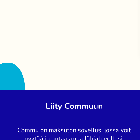
Liity Commuun
Commu on maksuton sovellus, jossa voit
pyytää ja antaa apua lähialueellasi.