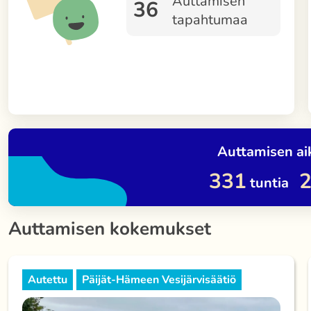
Auttamisen
36
tapahtumaa
Auttamisen ai
331
tuntia
Auttamisen kokemukset
Autettu
Päijät-Hämeen Vesijärvisäätiö