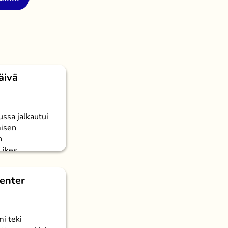
äivä
ssa jalkautui
isen
n
ikes...
enter
i teki