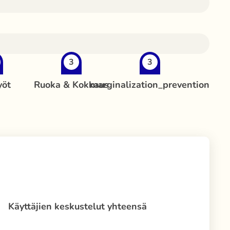
3
3
yöt
Ruoka & Kokkaus
marginalization_prevention
Käyttäjien keskustelut yhteensä