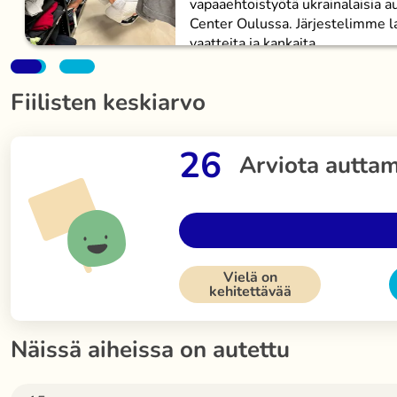
vapaaehtoistyötä ukrainalaisia a
Center Oulussa. Järjestelimme la
vaatteita ja kankaita...
Fiilisten keskiarvo
26
Arviota auttam
Vielä on
kehitettävää
Näissä aiheissa on autettu