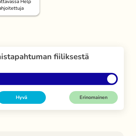
uttavassa Help
hjoitettuja
istapahtuman fiiliksestä
Hyvä
Erinomainen