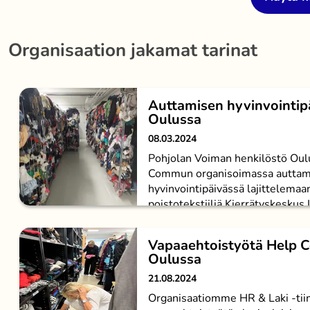
Organisaation jakamat tarinat
Auttamisen hyvinvointip
Oulussa
08.03.2024
Pohjolan Voiman henkilöstö Oulu
Commun organisoimassa auttam
hyvinvointipäivässä lajittelemaa
poistotekstiiliä Kierrätyskeskus L
Vapaaehtoistyötä Help C
Oulussa
21.08.2024
Organisaatiomme HR & Laki -tiim