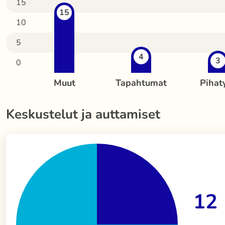
15
15
10
5
4
3
0
Muut
Tapahtumat
Pihat
Keskustelut ja auttamiset
12