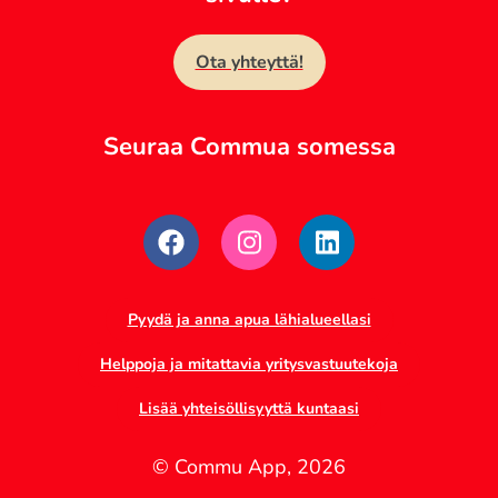
Ota yhteyttä!
Seuraa Commua somessa
Pyydä ja anna apua lähialueellasi
Helppoja ja mitattavia yritysvastuutekoja
Lisää yhteisöllisyyttä kuntaasi
© Commu App,
2026