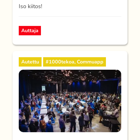
Iso kiitos!
Auttaja
Autettu
#1000tekoa, Commuapp