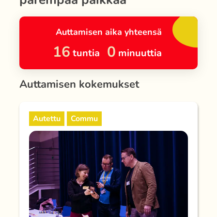
Auttamisen aika yhteensä
16
0
tuntia
minuuttia
Auttamisen kokemukset
Autettu
Commu