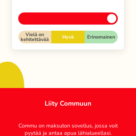
Vielä on
Hyvä
Erinomainen
kehitettävää
Liity Commuun
Commu on maksuton sovellus, jossa voit
pyytää ja antaa apua lähialueellasi.