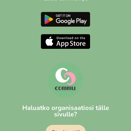
Haluatko organisaatiosi tälle
sivulle?