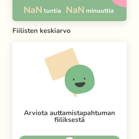
NaN
NaN
tuntia
minuuttia
Fiilisten keskiarvo
Arviota auttamistapahtuman
fiiliksestä