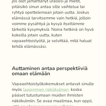
jos olet jämähtänyt urallesi ja mietit,
pitäisikö sinun antaa sille vaihtelua tai
ryhtyä opettelemaan jotain uutta. Joskus
elämässä tarvitsemme vain hetkiä, jolloin
voimme pysähtyä ja kysyä itseltämme
tärkeitä kysymyksiä. Noina hetkinä on hyvä
kokeilla jotain uutta, kuten
vapaaehtoistyötä, ja selvittää, mitä haluat
tehdä elämässäsi.
Auttaminen antaa perspektiiviä
omaan elämään
Vapaaehtoistyökokemukset antavat sinulle
myös
laajemman näkökulman,
koska
pääset tutustumaan muiden ihmisten
näkökulmiin. Se avaa maailmaa, kun oppii,