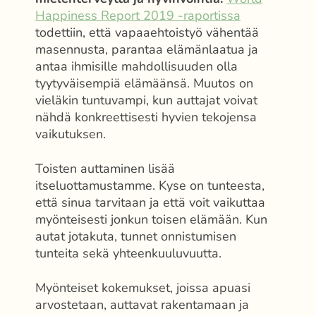
Happiness Report 2019 -raportissa
todettiin, että vapaaehtoistyö vähentää
masennusta, parantaa elämänlaatua ja
antaa ihmisille mahdollisuuden olla
tyytyväisempiä elämäänsä. Muutos on
vieläkin tuntuvampi, kun auttajat voivat
nähdä konkreettisesti hyvien tekojensa
vaikutuksen.
Toisten auttaminen lisää
itseluottamustamme. Kyse on tunteesta,
että sinua tarvitaan ja että voit vaikuttaa
myönteisesti jonkun toisen elämään. Kun
autat jotakuta, tunnet onnistumisen
tunteita sekä yhteenkuuluvuutta.
Myönteiset kokemukset, joissa apuasi
arvostetaan, auttavat rakentamaan ja