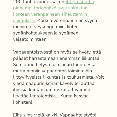
200 tuntia vuodessa, on
40 prosenttia
pienempi todennäköisyys sairastua
korkean verenpaineen aiheuttamiin
sairauksiin.
Korkea verenpaine on syynä
moniin terveysongelmiin, kuten
sydänkohtaukseen ja sydämen
vajaatoimintaan.
Vapaaehtoistyöstä on myös se hyöty, että
pääset harrastamaan enemmän liikuntaa.
Se riippuu tietysti toiminnan luonteesta,
mutta moniin vapaaehtoistoimintoihin
liittyy fyysistä liikuntaa ja touhuamista. Voit
viedä naapurin koiran kävelylle, auttaa
ihmisiä kantamaan raskaita tavaroita,
levittää lentolehtisiä… Kunto kasvaa
kohisten!
Eikä siinä vielä kaikki. Vapaaehtoistyötä