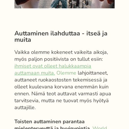
Auttaminen ilahduttaa - itseä ja
muita
Vaikka olemme kokeneet vaikeita aikoja,
myös paljon positiivista on tullut esiin:
ihmiset ovat olleet halukkaampia
auttamaan muita.
Olemme
lahjoittaneet,
auttaneet ruokaostosten tekemisessä ja
olleet kuulevana korvana enemmän kuin
ennen. Nämä teot auttavat varmasti apua
tarvitsevia, mutta ne tuovat myös hyötyä
auttajille.
Toisten auttaminen parantaa
mielenterveyttä ja hyvinvointia.
World