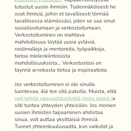
tutustut uusiin ihmisiin. Todennäköisesti he
ovat ihmisiä, joihin et tavallisesti törmää
tavallisessa elämässäsi, joten se saa sinut
sosialisoitumaan ja verkostoitumaan.
Verkostoituminen on mahtava
mahdollisuus löytää uusia ystäviä,
roolimalleja ja mentoreita, työpaikkoja,
tietoa mielenkiintoisista
mahdollisuuksista… Verkostostosi on
täynnä arvokasta tietoa ja inspiraatiota.
Jos verkostoituminen ei ole sinulle
luontevaa, älä tee sitä pakolla. Muista, että
voit tehdä vapaaehtoistyötä myös etänä j
a
silti tuntea yhteyden yhteisöön. Jos monien
uusien ihmisten tapaaminen ahdistaa
sinua, voit auttaa yksittäisiä ihmisiä.
Tunnet yhteenkuuluvuutta, kun vaikutat ja