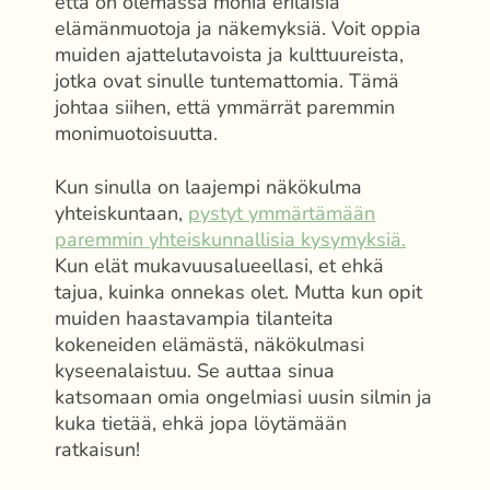
että on olemassa monia erilaisia
elämänmuotoja ja näkemyksiä. Voit oppia
muiden ajattelutavoista ja kulttuureista,
jotka ovat sinulle tuntemattomia. Tämä
johtaa siihen, että ymmärrät paremmin
monimuotoisuutta.
Kun sinulla on laajempi näkökulma
yhteiskuntaan,
pystyt ymmärtämään
paremmin yhteiskunnallisia kysymyksiä.
Kun elät mukavuusalueellasi, et ehkä
tajua, kuinka onnekas olet. Mutta kun opit
muiden haastavampia tilanteita
kokeneiden elämästä, näkökulmasi
kyseenalaistuu. Se auttaa sinua
katsomaan omia ongelmiasi uusin silmin ja
kuka tietää, ehkä jopa löytämään
ratkaisun!