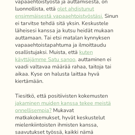
vapaaehtoistyöstä ja auttamisesta, on
luonnollista, että
olet ahdistunut
ensimmäisestä vapaaehtoistyöstäsi.
Sinun
ei tarvitse tehdä sitä yksin. Keskustele
läheisesi kanssa ja kutsu heidät mukaan
auttamaan. Tai etsi matalan kynnyksen
vapaaehtoistapahtuma ja ilmoittaudu
osallistujaksi. Muista, että
kuten
käyttäjämme Satu sanoo,
auttaminen ei
vaadi valtavaa määrää rahaa, taitoja tai
aikaa. Kyse on halusta laittaa hyvä
kiertämään.
Tiesitkö, että positiivisten kokemusten
jakaminen muiden kanssa tekee meistä
onnellisempia?
Mukavat
matkakokemukset, hyvät keskustelut
mielenkiintoisten ihmisten kanssa,
saavutukset työssä, kaikki nämä