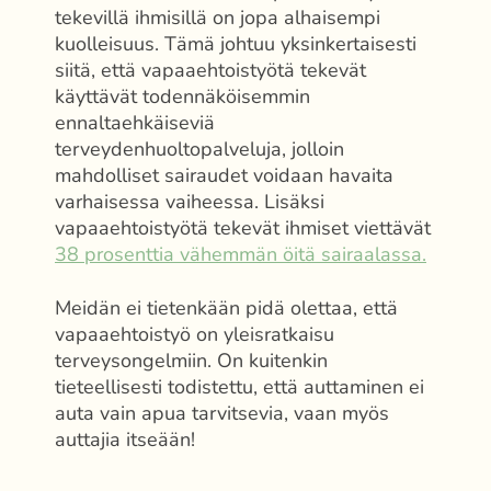
tekevillä ihmisillä on jopa alhaisempi
kuolleisuus. Tämä johtuu yksinkertaisesti
siitä, että vapaaehtoistyötä tekevät
käyttävät todennäköisemmin
ennaltaehkäiseviä
terveydenhuoltopalveluja, jolloin
mahdolliset sairaudet voidaan havaita
varhaisessa vaiheessa. Lisäksi
vapaaehtoistyötä tekevät ihmiset viettävät
38 prosenttia vähemmän öitä sairaalassa.
Meidän ei tietenkään pidä olettaa, että
vapaaehtoistyö on yleisratkaisu
terveysongelmiin. On kuitenkin
tieteellisesti todistettu, että auttaminen ei
auta vain apua tarvitsevia, vaan myös
auttajia itseään!