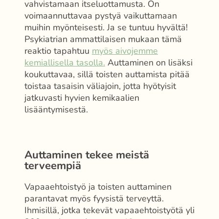
vahvistamaan itseluottamusta. On
voimaannuttavaa pystyä vaikuttamaan
muihin myönteisesti. Ja se tuntuu hyvältä!
Psykiatrian ammattilaisen mukaan tämä
reaktio tapahtuu
myös aivojemme
kemiallisella tasolla.
Auttaminen on lisäksi
koukuttavaa, sillä toisten auttamista pitää
toistaa tasaisin väliajoin, jotta hyötyisit
jatkuvasti hyvien kemikaalien
lisääntymisestä.
Auttaminen tekee meistä
terveempiä
Vapaaehtoistyö ja toisten auttaminen
parantavat myös fyysistä terveyttä.
Ihmisillä, jotka tekevät vapaaehtoistyötä yli