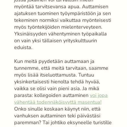
myöntää tarvitsevansa apua. Auttamisen
ajatuksen tuominen työympäristöön ja sen
tekeminen normiksi vaikuttaa myönteisesti
myös työntekijöiden mielenterveyteen.
Yksinäisyyden vähentyminen työpaikalla
on vain yksi tällaisen yrityskulttuurin
eduista.
Kun meitä pyydetään auttamaan ja
tunnemme, että meitä tarvitaan, saamme
myös lisää itseluottamusta. Tuntuu
yksinkertaisesti hienolta tehdä hyvää,
vaikka se olisi vain pieni asia. Ja mikä
parasta: kollegoiden auttaminen
voi jopa
vähentää todennäköisyyttä masentua!
Onko sinulle koskaan käynyt niin, että
vanhuksen auttaminen teki päivästäsi
paremman? Tai johtiko eksyneelle turistille