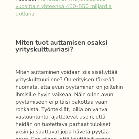
vuosittain yhteensä 450-550 miljardia
dollaria!
Miten tuot auttamisen osaksi
yrityskulttuuriasi?
Miten auttaminen voidaan siis sisällyttää
yrityskulttuuriinne? On erityisen tärkeää
huomata, että avun pyytäminen on joillekin
ihmisille hyvin vaikeaa. Näin ollen avun
pyytämiseen ei pitäisi pakottaa vaan
rohkaista. Työntekijät, joilla on vahva
vastuuntunto, ajattelevat usein, että
heidän on tuotettava parhaat tulokset
yksin ja saattavat jopa hävetä pyytää
apua. Sen sijaan, että käyttäisit sanaa