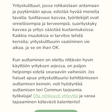
Yrityskulttuuri, jossa rohkaistaan antamaan
ja pyytämään apua, edistää hyvää monella
tavalla: tuottavuus kasvaa, työntekijät ovat
onnellisempia ja terveempiä, suorityskyky
kasvaa ja yritys säästää kustannuksissa.
Kaikkia muutoksia ei tarvitse tehdä
kerralla; yrityskulttuurin vaaliminen vie
aikaa, ja se on ihan OK.
Kun auttaminen on otettu riittävän hyvin
käyttöön yrityksen arjessa, on paljon
helpompi edetä seuraaviin vaiheisiin. Jos
haluat apua yrityskulttuurisi kehittämiseen
auttamisen keinoin, voit hyödyntää
auttamisen tori Commun tarjoamia
työkaluja!
Ota rohkeasti yhteyttä
ja varaa
tapaaminen kätevästi kalenteriisi!