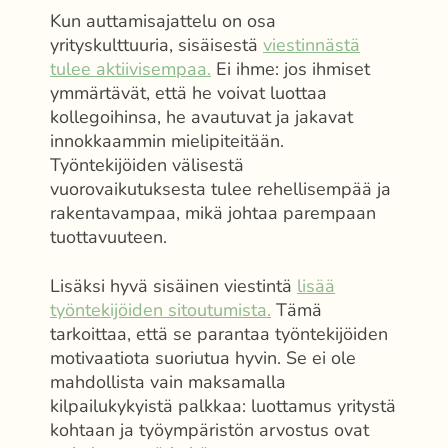
Kun auttamisajattelu on osa
yrityskulttuuria, sisäisestä
viestinnästä
tulee aktiivisempaa.
Ei ihme: jos ihmiset
ymmärtävät, että he voivat luottaa
kollegoihinsa, he avautuvat ja jakavat
innokkaammin mielipiteitään.
Työntekijöiden välisestä
vuorovaikutuksesta tulee rehellisempää ja
rakentavampaa, mikä johtaa parempaan
tuottavuuteen.
Lisäksi hyvä sisäinen viestintä
lisää
työntekijöiden sitoutumista.
Tämä
tarkoittaa, että se parantaa työntekijöiden
motivaatiota suoriutua hyvin. Se ei ole
mahdollista vain maksamalla
kilpailukykyistä palkkaa: luottamus yritystä
kohtaan ja työympäristön arvostus ovat