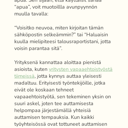
“apua”, voit muotoillla avunpyynnön
muulla tavalla:
“Voisitko neuvoa, miten kirjoitan tämän
sähköpostin selkeämmin?” tai “Haluaisin
kuulla mielipiteesi talousraportistani, jotta
voisin parantaa sitä”.
Yrityksenä kannattaa aloittaa pienistä
asioista, kuten
yritysten vapaaehtoistyöstä
tiimeissä
, jotta kynnys auttaa yleisesti
madaltuu. Erityisesti työntekijöille, jotka
eivät ole koskaan tehneet
vapaaehtoistyötä, sen tekeminen yksin on
suuri askel, joten tee auttamisesta
helpompaa järjestämällä yhteisiä
auttamisen tempauksia. Kun kaikki
työyhteisössä ovat tottuneet auttamisen