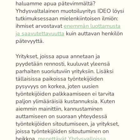
haluamme apua pätevimmältä?
Yhdysvaltalainen muotoiluyritys IDEO löysi
tutkimuksessaan mielenkiintoisen ilmiön:
ihmiset arvostavat
enemmän luottamusta
ja saavutettavuutta
kuin auttavan henkilön
pätevyyttä.
Yritykset, joissa apua annetaan ja
pyydetään rennosti, kuuluvat yleensä
parhaiten suoriutuviin yrityksiin. Lisäksi
tällaisissa paikoissa työntekijöiden
pysyvyys on korkea, joten uusien
työntekijöiden palkkaamiseen ei tarvita
paljon ylimääräisiä kustannuksia. Kuten
aiemmin mainittiin, kannustaminen
auttamiseen on suoraan yhteydessä
työntekijöiden sitoutumiseen, ja yritykset,
joissa työntekijöiden sitoutuminen on
heikkoa,
menettävät Yhdysvalloissa