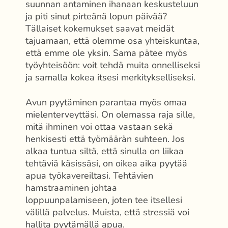
suunnan antaminen ihanaan keskusteluun
ja piti sinut pirteänä lopun päivää?
Tällaiset kokemukset saavat meidät
tajuamaan, että olemme osa yhteiskuntaa,
että emme ole yksin. Sama pätee myös
työyhteisöön: voit tehdä muita onnelliseksi
ja samalla kokea itsesi merkitykselliseksi.
Avun pyytäminen parantaa myös omaa
mielenterveyttäsi. On olemassa raja sille,
mitä ihminen voi ottaa vastaan sekä
henkisesti että työmäärän suhteen. Jos
alkaa tuntua siltä, että sinulla on liikaa
tehtäviä käsissäsi, on oikea aika pyytää
apua työkavereiltasi. Tehtävien
hamstraaminen johtaa
loppuunpalamiseen, joten tee itsellesi
välillä palvelus. Muista, että stressiä voi
hallita pyytämällä apua.