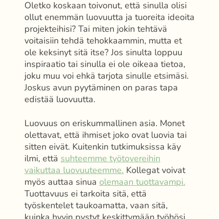
Oletko koskaan toivonut, että sinulla olisi
ollut enemmän luovuutta ja tuoreita ideoita
projekteihisi? Tai miten jokin tehtävä
voitaisiin tehdä tehokkaammin, mutta et
ole keksinyt sitä itse? Jos sinulta loppuu
inspiraatio tai sinulla ei ole oikeaa tietoa,
joku muu voi ehkä tarjota sinulle etsimäsi.
Joskus avun pyytäminen on paras tapa
edistää luovuutta.
Luovuus on eriskummallinen asia. Monet
olettavat, että ihmiset joko ovat luovia tai
sitten eivät. Kuitenkin tutkimuksissa käy
ilmi, että
suhteemme työtovereihin
vaikuttaa luovuuteemme.
Kollegat voivat
myös auttaa sinua
olemaan tuottavampi.
Tuottavuus ei tarkoita sitä, että
työskentelet taukoamatta, vaan sitä,
kuinka hyvin pystyt keskittymään työhösi.