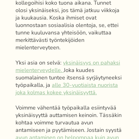
kollegoihisi koko tuona aikana. Tunnet
olosi yksinäiseksi, jos tämä jatkuu viikkoja
ja kuukausia. Koska ihmiset ovat
luonnostaan sosiaalisia olentoja, se, ettei
tunne kuuluvansa yhteisöön, vaikuttaa
merkittävästi työntekijöiden
mielenterveyteen.
Yksi asia on selvä:
yksinäisyys on pahaksi
mielenterveydelle.
Joka kuudes
suomalainen tuntee itsensä syrjäytyneeksi
työpaikalla, ja
alle 30-vuotiaista nuorista
joka kolmas kokee yksinäisyyttä.
Voimme vähentää työpaikalla esiintyvää
yksinäisyyttä auttamisen keinoin. Tässäkin
kohtaa voimme turvautua avun
antamiseen ja pyytämiseen. Jostain syystä
avun antaminen on helpompaa kuin avun